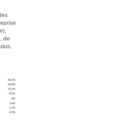
des
reprise
e),
), de
ndus,