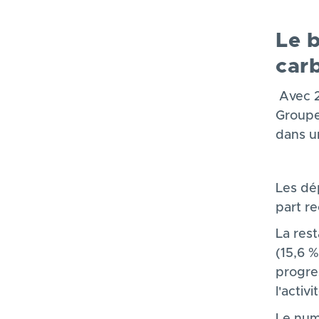
Le b
car
Avec 2
Groupe
dans u
Les dé
part r
La res
(15,6 %
progres
l'activ
Le num