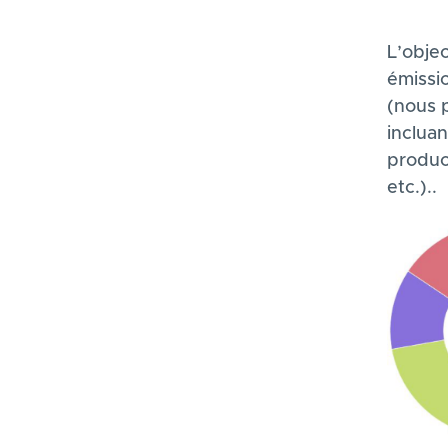
L’obje
émissi
(nous 
incluan
product
etc.)..