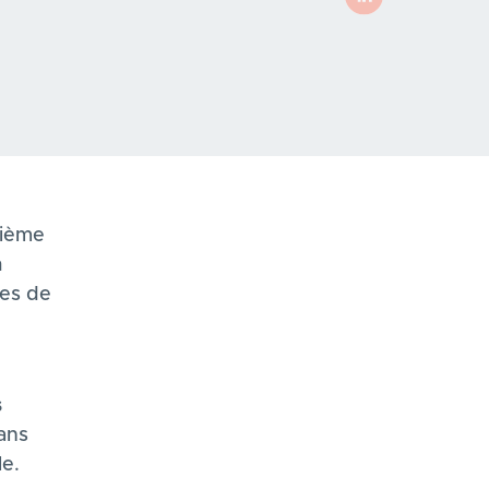
uième
n
tes de
s
ans
le.