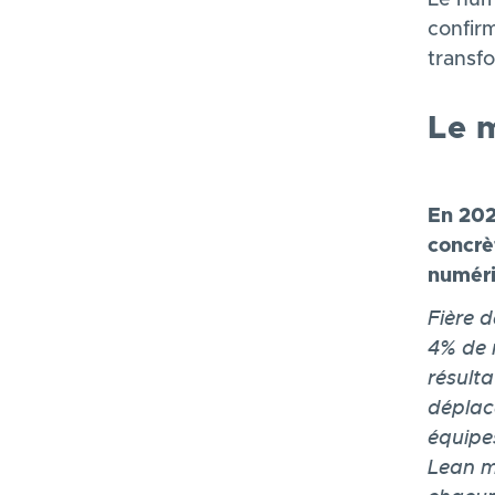
confir
transf
Le 
En 202
concrèt
numéri
Fière 
4% de 
résulta
déplace
équipes
Lean m