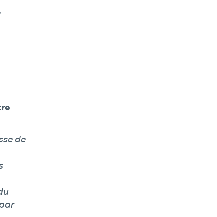
e
tre
isse de
s
 du
 par