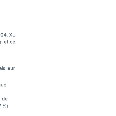
24, XL
, et ce
is leur
que
e de
7 %).