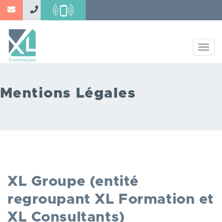
Aller
au
contenu
principal
Togg
navig
Mentions Légales
XL Groupe (entité
regroupant XL Formation et
XL Consultants)