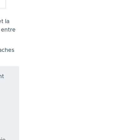
t la
 entre
taches
nt