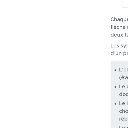
Chaque
flèche 
deux t
Les sy
d’un p
L’e
(év
Le 
do
Le 
cho
rép