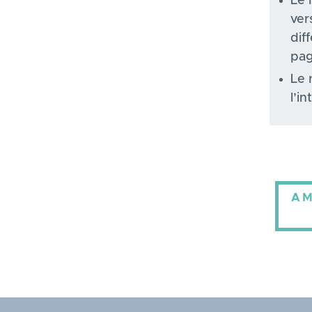
Le 
ver
dif
pag
Le 
l’i
AM