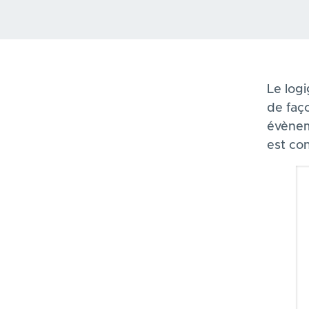
Le log
de faç
évènem
est co