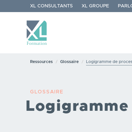
Aller
XL CONSULTANTS
XL GROUPE
PARL
au
contenu
principal
NAVIGATION
PRINCIPALE
Ressources
Glossaire
Logigramme de proce
GLOSSAIRE
Logigramme 