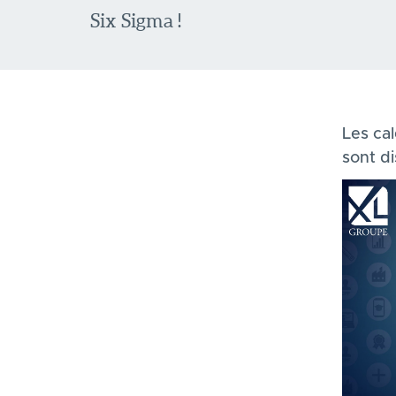
Six Sigma !
Les ca
sont d