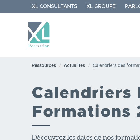
Aller
XL CONSULTANTS
XL GROUPE
PARL
au
contenu
principal
NAVIGATION
PRINCIPALE
Ressources
Actualités
Calendriers des forma
Calendriers
Formations
Découvrez les dates de nos formati