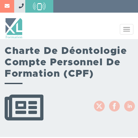
Aller
au
contenu
principal
Togg
navig
Charte De Déontologie
Compte Personnel De
Formation (CPF)