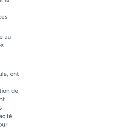
r la
ces
re au
es
le, ont
tion de
nt
s
acité
our