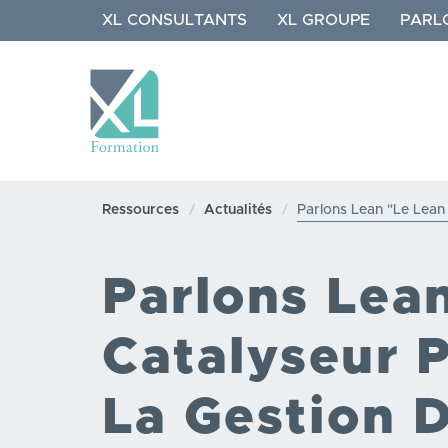
Aller
XL CONSULTANTS
XL GROUPE
PARL
au
contenu
principal
NAVIGATION
PRINCIPALE
Ressources
Actualités
Parlons Lean "Le Lean 
Parlons Lean
Catalyseur 
La Gestion D