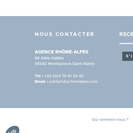
NOUS CONTACTER
RECE
AGENCE RHÔNE-ALPES
S'
88 Allée Galilée
38330 Montbonnot-Saint-Martin
Tél :
+33 (0)4 76 61 34 40
Email :
contact@xl-formation.com
PIED
Qui sommes-nous ?
Axeptio consent
Plateforme de Gestion du Consentement : Personnali