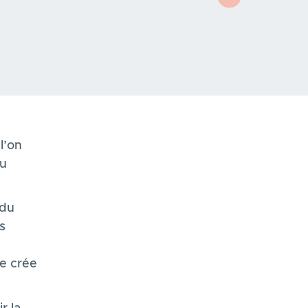
l’on
du
 du
s
me crée