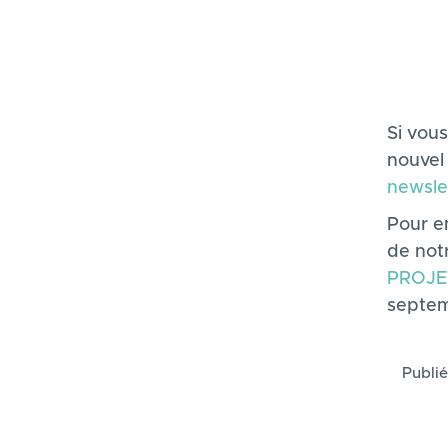
Si vous
nouvel 
newsle
Pour en
de not
PROJE
septem
Publié