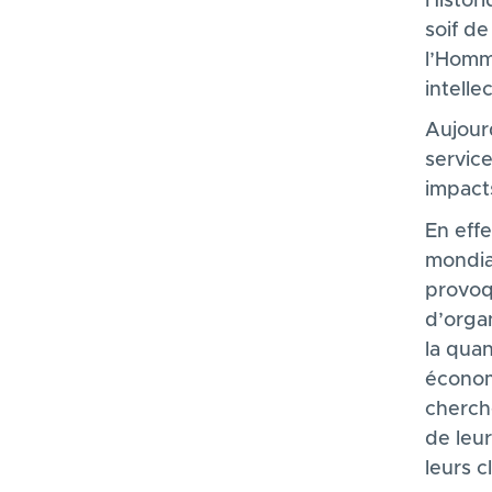
Histori
soif d
l’Homm
intelle
Aujourd
servic
impacts
En effe
mondia
provoq
d’orga
la qua
économ
cherch
de leur
leurs cl