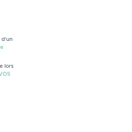
n d'un
re
e lors
 VOS