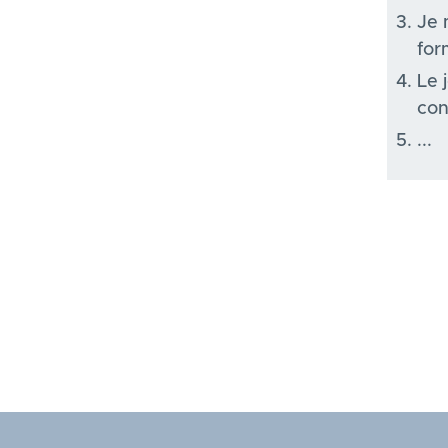
Je 
for
Le 
con
...