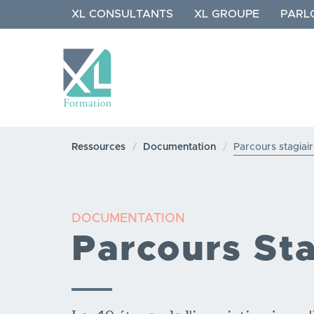
Aller
XL CONSULTANTS
XL GROUPE
PARL
au
contenu
principal
NAVIGATION
PRINCIPALE
Ressources
Documentation
Parcours stagiai
DOCUMENTATION
Parcours Sta