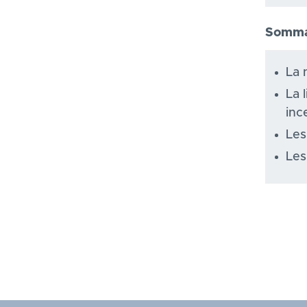
Sommai
La 
La 
inc
Les
Les