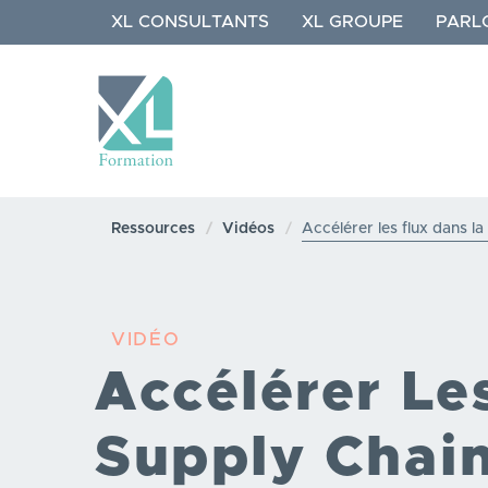
Aller
XL CONSULTANTS
XL GROUPE
PARL
au
contenu
principal
NAVIGATION
PRINCIPALE
Ressources
Vidéos
Accélérer les flux dans l
VIDÉO
Accélérer Le
Supply Chai