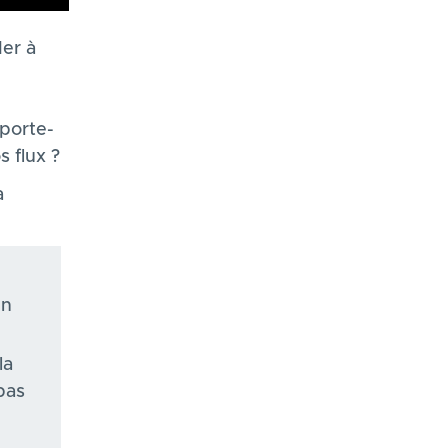
er à
porte-
 flux ?
a
un
la
pas