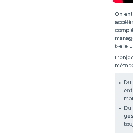
Description
On ent
accélér
complé
manage
t-elle
L’obje
méthod
Du 
ent
mon
Du 
ges
tou