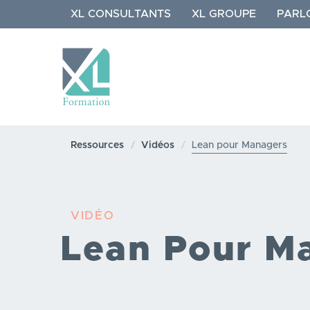
Aller
XL CONSULTANTS
XL GROUPE
PARL
au
contenu
principal
NAVIGATION
PRINCIPALE
Ressources
Vidéos
Lean pour Managers
VIDÉO
Lean Pour M