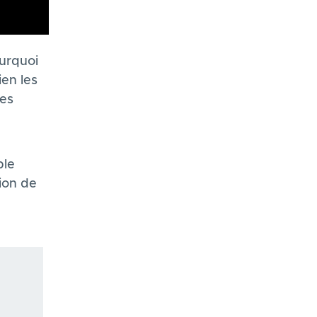
urquoi
ien les
des
ble
ion de