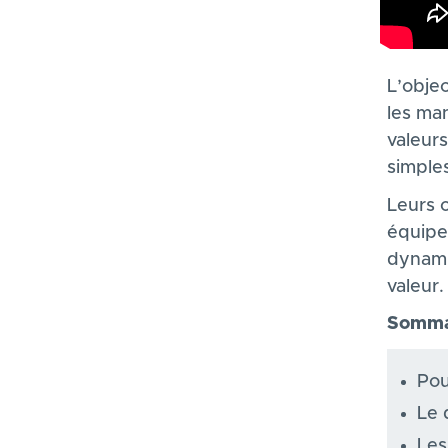
Description
L’obje
les man
valeur
simple
Leurs 
équipe
dynami
valeur.
Sommai
Pou
Le 
Les