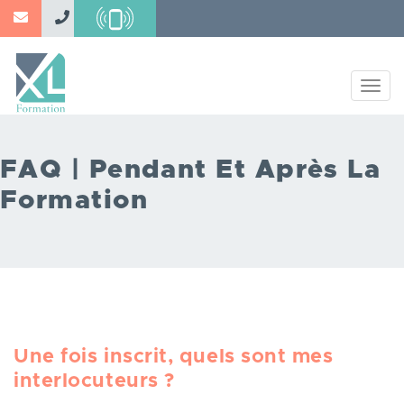
Aller
au
contenu
principal
Togg
navig
FAQ | Pendant Et Après La
Formation
Une fois inscrit, quels sont mes
interlocuteurs ?