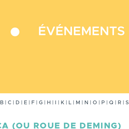
B
|
C
|
D
|
E
|
F
|
G
|
H
|
I
|
K
|
L
|
M
|
N
|
O
|
P
|
Q
|
R
|
S
A (OU ROUE DE DEMING)