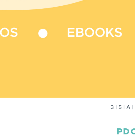
3
|
5
|
A
|
PDC