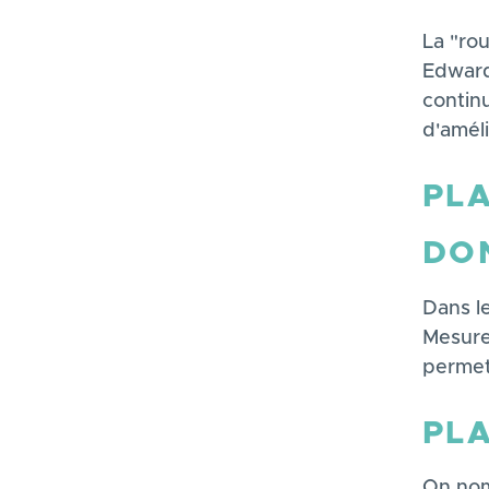
La "ro
Edward
continu
d'améli
PLA
DO
Dans l
Mesure
permet
PLA
On nom