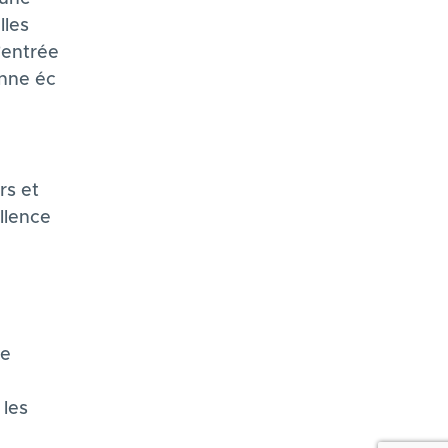
lles
'entrée
onne éc
rs et
ellence
ne
 les